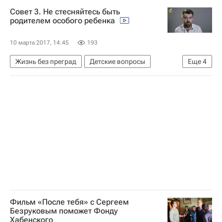
Школа волонтера
Даунсайд Ап
Совет 3. Не стесняйтесь быть
Детские вопросы
Россия
родителем особого ребенка
10 марта 2017, 14:45
193
Жизнь без преград
Детские вопросы
Еще
4
Москва
Измени одну жизнь (фонд)
Видеосоветы для родителей солнечных детей
Здоровье
Фильм «После тебя» с Сергеем
Безруковым поможет Фонду
Хабенского