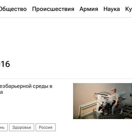
Общество
Происшествия
Армия
Наука
Ку
016
безбарьерной среды в
да
нь
Здоровье
Россия