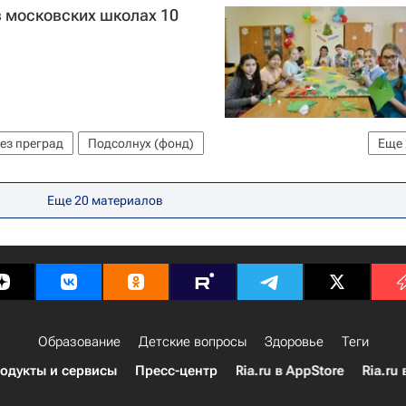
в московских школах 10
ез преград
Подсолнух (фонд)
Еще
ие вопросы
Еще 20 материалов
Образование
Детские вопросы
Здоровье
Теги
одукты и сервисы
Пресс-центр
Ria.ru в AppStore
Ria.ru 