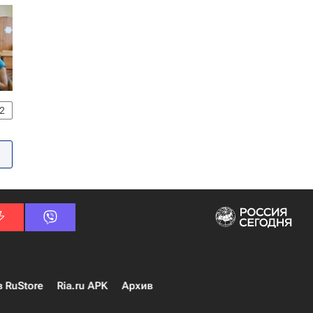
2
в RuStore
Ria.ru APK
Архив