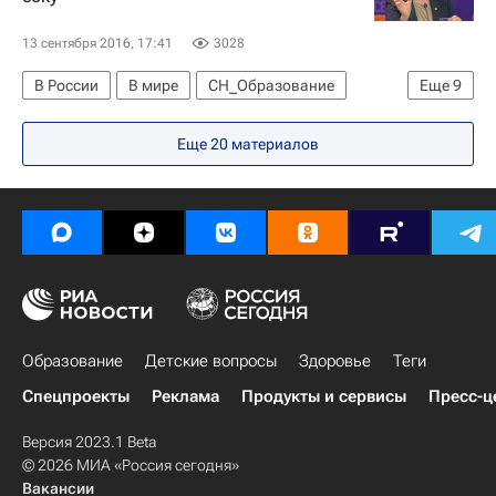
13 сентября 2016, 17:41
3028
В России
В мире
СН_Образование
Еще
9
Общество
Образование - Общество
Еще 20 материалов
Эдуард Галажинский
Алевтина Черникова
Михаил Стриханов
Quacquarelli Symonds
Образование
Вузы
Рейтинг вузов
Образование
Детские вопросы
Здоровье
Теги
Спецпроекты
Реклама
Продукты и сервисы
Пресс-ц
Версия 2023.1 Beta
© 2026 МИА «Россия сегодня»
Вакансии