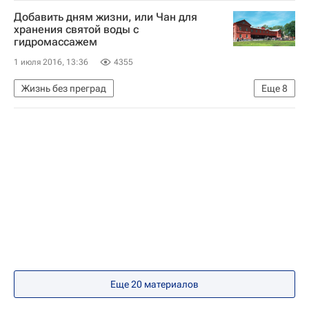
Спорт
Здоровье
Добавить дням жизни, или Чан для
хранения святой воды с
гидромассажем
1 июля 2016, 13:36
4355
Жизнь без преград
Еще
8
Паллиативная помощь детям в России: проблемы и перспективы
Общество
Религия
Санкт-Петербург
Санкт-Петербургский детский хоспис
хосписы
паллиатив
Детские вопросы
Еще 20 материалов