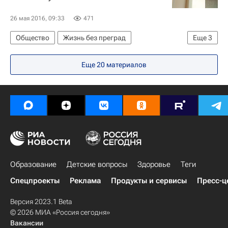
26 мая 2016, 09:33
471
Общество
Жизнь без преград
Еще
3
Татьяна Москалькова
Детские вопросы
Еще 20 материалов
Россия
Образование
Детские вопросы
Здоровье
Теги
Спецпроекты
Реклама
Продукты и сервисы
Пресс-ц
Версия 2023.1 Beta
© 2026 МИА «Россия сегодня»
Вакансии