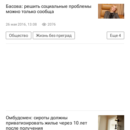
Басова: решить социальные проблемы
Иркутск
Санкт-Петербург
можно только сообща
Борис Гребенщиков
Михаил Боярский
26 мая 2016, 13:08
2076
Ксения Раппопорт
Елизавета Боярская
Общество
Жизнь без преград
Еще
4
Сергей Тен
Ольга Казанская
Социальная политика
"Б.Э.Л.А. Дети-бабочки" (фонд)
Власть, бизнес, НКО: совместное решение социальных проблем
буллезный эпидермолиз
дети-бабочки
Здоровье
Россия
Редкие заболевания
звезды
Школа волонтера
Омбудсмен: сироты должны
приватизировать жилье через 10 лет
после получения