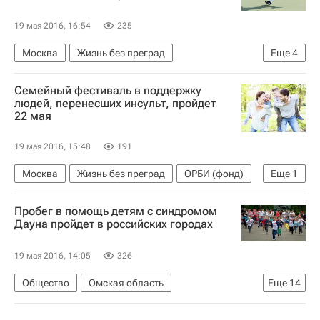
19 мая 2016, 16:54
235
Москва
Жизнь без преград
Еще
4
Марат Сафин (теннисист)
Галчонок (фонд)
Семейный фестиваль в поддержку
Детские вопросы
Благотворительность
людей, перенесших инсульт, пройдет
22 мая
19 мая 2016, 15:48
191
Москва
Жизнь без преград
ОРБИ (фонд)
Еще
1
Благотворительность
Пробег в помощь детям с синдромом
Дауна пройдет в российских городах
19 мая 2016, 14:05
326
Общество
Омская область
Еще
14
Кировская область
Москва