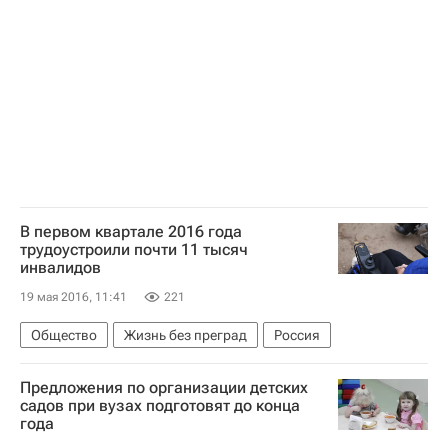
Рязанская область
Жизнь без преград
Рязань
Екатеринбург
Иркутск
Омск
Волгоград
Самара
Даунсайд Ап
Детские вопросы
Благотворительность
Киров
В первом квартале 2016 года
трудоустроили почти 11 тысяч
инвалидов
19 мая 2016, 11:41
221
Общество
Жизнь без преград
Россия
Предложения по организации детских
садов при вузах подготовят до конца
года