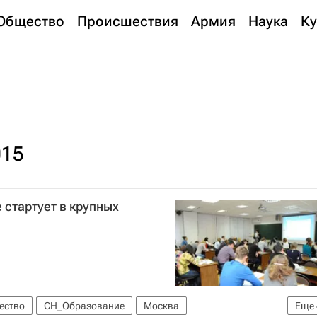
Общество
Происшествия
Армия
Наука
Ку
015
 стартует в крупных
ество
СН_Образование
Москва
Еще