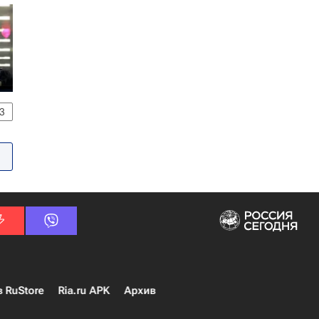
3
в RuStore
Ria.ru APK
Архив