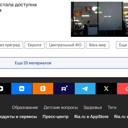
стала доступна
м
ез преград
Европа
Центральный ФО
Весь мир
Еще
ь
Россия
Еще 20 материалов
Образование
Детские вопросы
Здоровье
Теги
одукты и сервисы
Пресс-центр
Ria.ru в AppStore
Ria.ru 