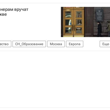
Европа
Россия
нерам вручат
кве
ество
СН_Образование
Москва
Европа
Еще
Россия