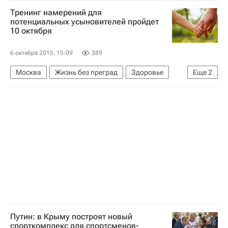
Центральный ФО
Весь мир
Европа
Тренинг намерений для
Фонд "Шередарь"
Детские вопросы
потенциальных усыновителей пройдет
10 октября
Россия
6 октября 2015, 15:09
389
Москва
Жизнь без преград
Здоровье
Еще
2
Детские вопросы
Благотворительный фонд "Арифметика добра"
Путин: в Крыму построят новый
спорткомплекс для спортсменов-