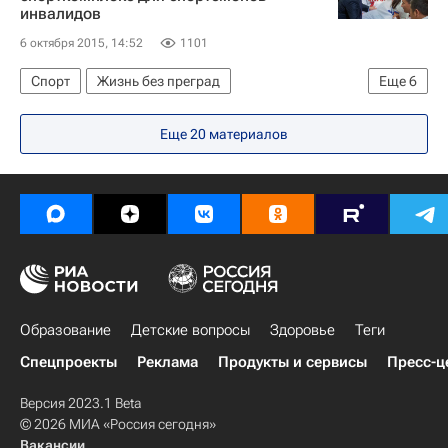
инвалидов
6 октября 2015, 14:52
1101
Спорт
Жизнь без преград
Еще
6
Республика Крым
Весь мир
Европа
Еще 20 материалов
Владимир Путин
Виталий Мутко
Россия
Образование
Детские вопросы
Здоровье
Теги
Спецпроекты
Реклама
Продукты и сервисы
Пресс-ц
Версия 2023.1 Beta
© 2026 МИА «Россия сегодня»
Вакансии