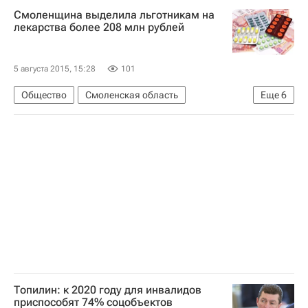
Смоленщина выделила льготникам на
Волонтеры в помощь детям-сиротам (фонд)
лекарства более 208 млн рублей
Здоровье
Благотворительность
Россия
5 августа 2015, 15:28
101
Общество
Смоленская область
Еще
6
Смоленская область
Жизнь без преград
Европа
Центральный ФО
Весь мир
Россия
Топилин: к 2020 году для инвалидов
приспособят 74% соцобъектов