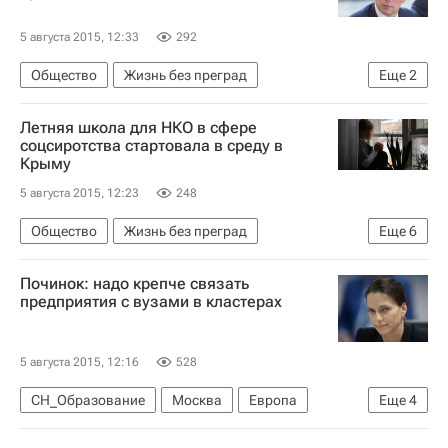
5 августа 2015, 12:33
292
Общество
Жизнь без преград
Еще
2
Максим Топилин
Здоровье
Летняя школа для НКО в сфере
соцсиротства стартовала в среду в
Крыму
5 августа 2015, 12:23
248
Общество
Жизнь без преград
Еще
6
Республика Крым
Европа
Весь мир
Починок: надо крепче связать
социальное сиротство
Здоровье
Россия
предприятия с вузами в кластерах
5 августа 2015, 12:16
528
СН_Образование
Москва
Европа
Еще
4
Центральный ФО
Весь мир