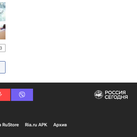
3
в RuStore
Ria.ru APK
Архив