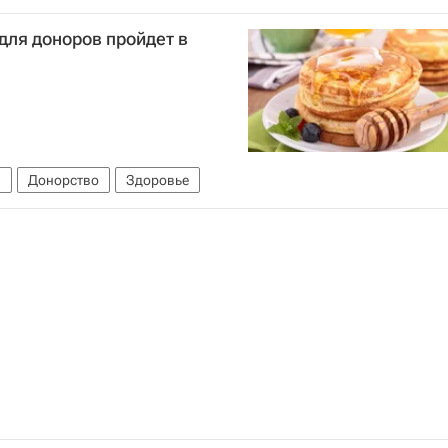
а
для доноров пройдет в
а
Донорство
Здоровье