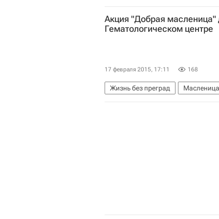
Анна Битова
Школа волонтер
Акция "Добрая масленица" 
Гематологическом центре
17 февраля 2015, 17:11
168
Жизнь без преград
Маслениц