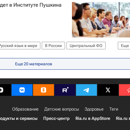
дет в Институте Пушкина
Русский язык в мире
В России
Центральный ФО
Еще
Еще 20 материалов
Образование
Детские вопросы
Здоровье
Теги
одукты и сервисы
Пресс-центр
Ria.ru в AppStore
Ria.ru 