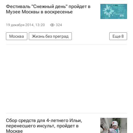
Фестиваль "Снежный день" пройдет в
Северо-Западный ФО
Детские вопросы
Музее Москвы в воскресенье
Россия
19 декабря 2014, 13:20
324
Москва
Жизнь без преград
Еще
8
Центральный ФО
Весь мир
Европа
Музей Москвы
Подсолнух (фонд)
Фонд "Вера"
Здоровье
Россия
Сбор средств для 4-летнего Ильи,
перенесшего инсульт, пройдет в
Москве