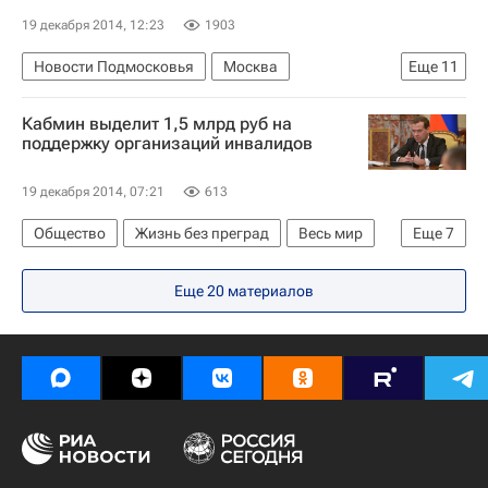
19 декабря 2014, 12:23
1903
Новости Подмосковья
Москва
Еще
11
Жизнь без преград
Ногинск
Кабмин выделит 1,5 млрд руб на
Центральный ФО
Весь мир
поддержку организаций инвалидов
Ногинский район
Европа
19 декабря 2014, 07:21
613
Московская область (Подмосковье)
Общество
Жизнь без преград
Весь мир
Еще
7
ОРБИ (фонд)
Школа волонтера
Европа
Правительство РФ
Детские вопросы
Россия
Еще 20 материалов
Всероссийское общество инвалидов
Всероссийское общество слепых
Всероссийское общество глухих
Здоровье
Россия