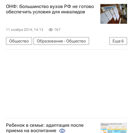
ОНФ: большинство вузов РФ не готово
Фонд Тимченко
Организация "Опора России"
обеспечить условия для инвалидов
Детские вопросы
Россия
11 ноября 2014, 14:13
767
Общество
Образование - Общество
Еще
6
Жизнь без преград
Европа
Весь мир
Общероссийский народный фронт
Здоровье
Россия
Ребенок в семье: адаптация после
приема на воспитание