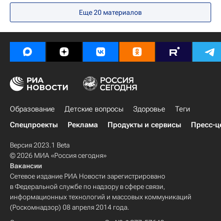
Жизнь без преград
Тамбовская область
Еще 20 материалов
Европа
Весь мир
CAF Россия
Русфонд
Здоровье
Россия
Образование
Детские вопросы
Здоровье
Теги
Спецпроекты
Реклама
Продукты и сервисы
Пресс-ц
Версия 2023.1 Beta
© 2026 МИА «Россия сегодня»
Вакансии
Сетевое издание РИА Новости зарегистрировано
в Федеральной службе по надзору в сфере связи,
информационных технологий и массовых коммуникаций
(Роскомнадзор) 08 апреля 2014 года.