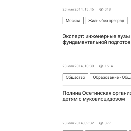
23 мая 2014, 13:46
318
Москва
Жизнь без преград
Волонтеры в помощь детям-сирот
Эксперт: инженерные вузы
фундаментальной подготов
23 мая 2014, 10:30
1614
Общество
Образование - Общ
Европа
Центральный ФО
В
Полина Осетинская органи
детям с муковисцидозом
23 мая 2014, 09:32
377