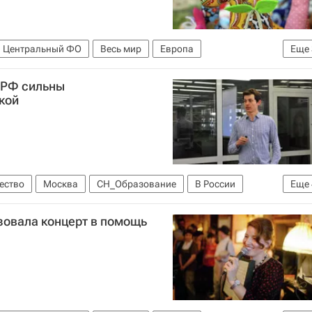
Центральный ФО
Весь мир
Европа
Еще
ам (фонд)
Детские вопросы
Россия
 РФ сильны
кой
ество
Москва
СН_Образование
В России
Еще
есь мир
Россия
зовала концерт в помощь