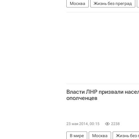
Москва
Жизнь без преград
Клод Дебюсси
Антон Батагов
Власти ЛНР призвали насел
ополченцев
23 мая 2014, 00:15
2238
В мире
Москва
Жизнь без 