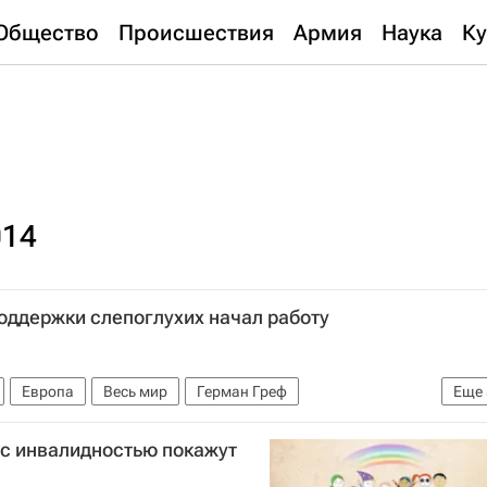
Общество
Происшествия
Армия
Наука
Ку
014
оддержки слепоглухих начал работу
Европа
Весь мир
Герман Греф
Еще
ссии
 с инвалидностью покажут
кономический форум
Здоровье
Россия