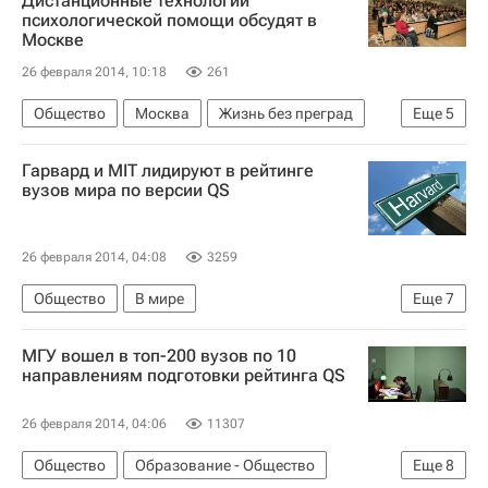
Дистанционные технологии
психологической помощи обсудят в
Москве
26 февраля 2014, 10:18
261
Общество
Москва
Жизнь без преград
Еще
5
Центральный ФО
Весь мир
Европа
Гарвард и MIT лидируют в рейтинге
Здоровье
Россия
вузов мира по версии QS
26 февраля 2014, 04:08
3259
Общество
В мире
Еще
7
Образование - Общество
СН_Образование
МГУ вошел в топ-200 вузов по 10
США
Америка
Весь мир
направлениям подготовки рейтинга QS
Северная Америка
Quacquarelli Symonds
26 февраля 2014, 04:06
11307
Общество
Образование - Общество
Еще
8