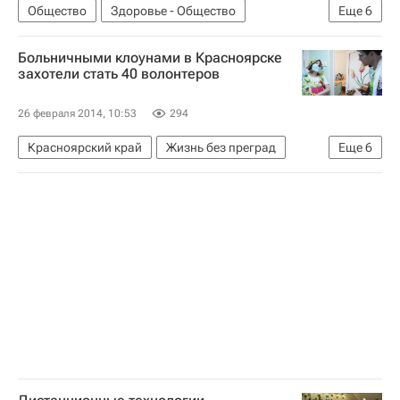
Общество
Здоровье - Общество
Еще
6
Жизнь без преград
Весь мир
Европа
Больничными клоунами в Красноярске
Вероника Скворцова
Совет Федерации РФ
захотели стать 40 волонтеров
Россия
26 февраля 2014, 10:53
294
Красноярский край
Жизнь без преград
Еще
6
Красноярск
Весь мир
Европа
Сибирский ФО
Деятельность волонтерских организаций в России
Россия