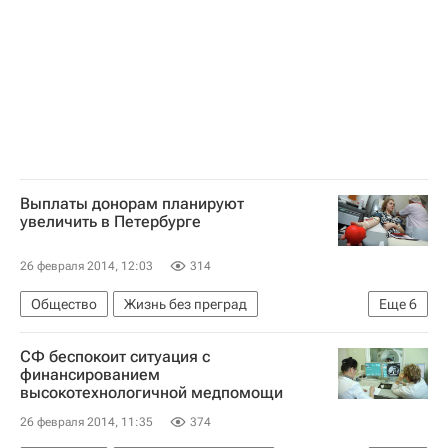
Выплаты донорам планируют
увеличить в Петербурге
26 февраля 2014, 12:03
314
Общество
Жизнь без преград
Еще
6
Санкт-Петербург
Весь мир
Европа
СФ беспокоит ситуация с
Северо-Западный ФО
Людмила Косткина
финансированием
высокотехнологичной медпомощи
Россия
26 февраля 2014, 11:35
374