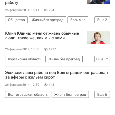
работу
26 февраля 2014, 16:11
294
Общество
Жизнь без преград
Весь мир
Еще
2
Европа
Россия
Юлия Юдина: меняют жизнь обычные
люди, такие же, как мы с вами
26 февраля 2014, 13:30
1927
Курганская область
Жизнь без преград
Еще
12
Томск
Самара
Томская область
Экс-замглавы района под Волгоградом оштрафован
Весь мир
Уральский ФО
Европа
за аферы с жильем сирот
Самарская область
Сибирский ФО
26 февраля 2014, 12:39
143
Приволжский ФО
Измени одну жизнь (фонд)
Волгоградская область
Жизнь без преград
Еще
6
Здоровье
Россия
Калачевский район
Весь мир
Европа
Южный ФО
Детские вопросы
Россия