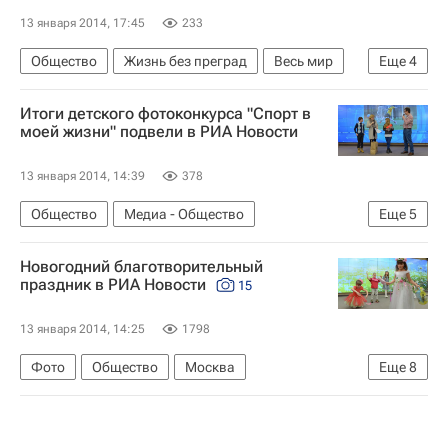
13 января 2014, 17:45
233
Общество
Жизнь без преград
Весь мир
Еще
4
Европа
Павел Астахов
Детские вопросы
Итоги детского фотоконкурса "Спорт в
Россия
моей жизни" подвели в РИА Новости
13 января 2014, 14:39
378
Общество
Медиа - Общество
Еще
5
Жизнь без преград
Европа
Весь мир
Новогодний благотворительный
Детские вопросы
Россия
праздник в РИА Новости
15
13 января 2014, 14:25
1798
Фото
Общество
Москва
Еще
8
Жизнь без преград
Центральный ФО
Весь мир
Европа
РИА Новости
ММПЦ