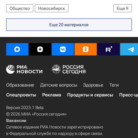
Россия
Общество
Новосибирск
Еще
9
Жизнь без преград
США
Америка
Еще 20 материалов
Новосибирская область
Весь мир
Северная Америка
Европа
Сибирский ФО
Россия
Образование
Детские вопросы
Здоровье
Теги
Спецпроекты
Реклама
Продукты и сервисы
Пресс-ц
Версия 2023.1 Beta
© 2026 МИА «Россия сегодня»
Вакансии
Сетевое издание РИА Новости зарегистрировано
в Федеральной службе по надзору в сфере связи,