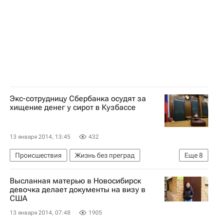
Детские вопросы
Россия
Экс-сотрудницу Сбербанка осудят за
хищение денег у сирот в Кузбассе
13 января 2014, 13:45
432
Происшествия
Жизнь без преград
Еще
8
Кемеровская область
Весь мир
Европа
Высланная матерью в Новосибирск
Сибирский ФО
девочка делает документы на визу в
США
Следственный комитет России (СК РФ)
13 января 2014, 07:48
1905
Сбербанк России
Детские вопросы