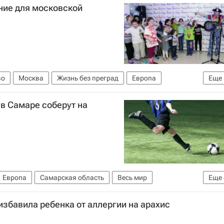
ние для московской
во
Москва
Жизнь без преград
Европа
Еще
ВТБ (банк)
Детские вопросы
Россия
 в Самаре соберут на
Европа
Самарская область
Весь мир
Еще
нтера
Детские вопросы
Россия
избавила ребенка от аллергии на арахис