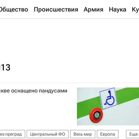
Общество
Происшествия
Армия
Наука
Ку
013
скве оснащено пандусами
ез преград
Центральный ФО
Весь мир
Европа
Еще