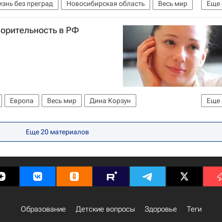
знь без преград
Новосибирская область
Весь мир
Еще
ские вопросы
Россия
ворительность в РФ
Европа
Весь мир
Дина Корзун
Еще
и жизнь"
Здоровье
Россия
Еще 20 материалов
Образование
Детские вопросы
Здоровье
Теги