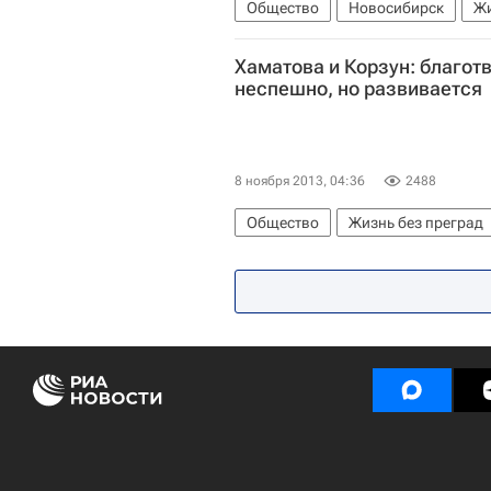
Общество
Новосибирск
Жи
Европа
Сибирский ФО
Дет
Хаматова и Корзун: благот
неспешно, но развивается
8 ноября 2013, 04:36
2488
Общество
Жизнь без преград
Чулпан Хаматова
Фонд "Подар