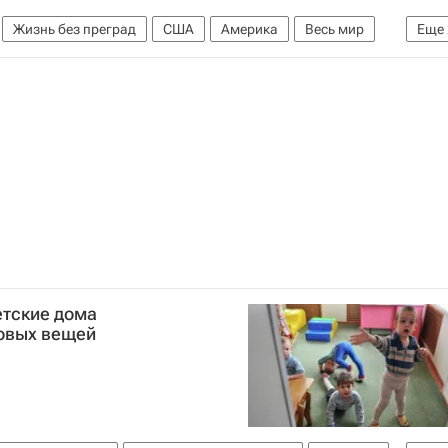
Жизнь без преград
США
Америка
Весь мир
Еще
етские дома
овых вещей