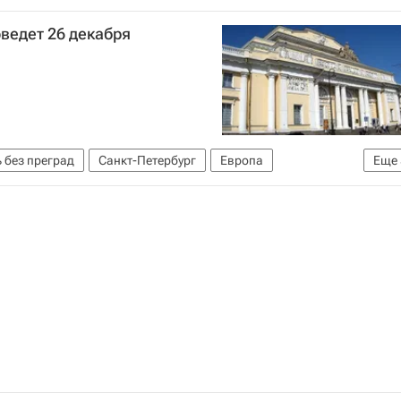
ссия
ведет 26 декабря
 без преград
Санкт-Петербург
Европа
Еще
р
Детские вопросы
Здоровье
Россия