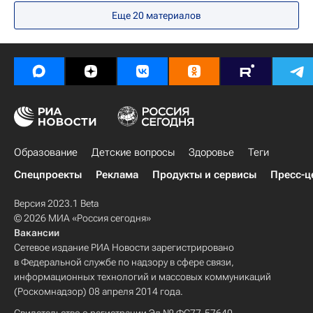
Весь мир
Европа
Самарская область
Еще 20 материалов
Приволжский ФО
Детские вопросы
Россия
Образование
Детские вопросы
Здоровье
Теги
Спецпроекты
Реклама
Продукты и сервисы
Пресс-ц
Версия 2023.1 Beta
© 2026 МИА «Россия сегодня»
Вакансии
Сетевое издание РИА Новости зарегистрировано
в Федеральной службе по надзору в сфере связи,
информационных технологий и массовых коммуникаций
(Роскомнадзор) 08 апреля 2014 года.