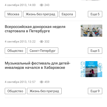
4 сентября 2013, 14:00
243
Москва
Жизнь без преград
Европа
Еще
5
Центральный ФО
Весь мир
Всероссийская донорская неделя
Правительство РФ
Правительство г. Москвы
стартовала в Петербурге
Россия
4 сентября 2013, 13:22
332
Общество
Санкт-Петербург
Еще
5
Жизнь без преград
Европа
Музыкальный фестиваль для детей-
Северо-Западный ФО
Весь мир
Россия
инвалидов начался в Хабаровске
4 сентября 2013, 12:57
459
Общество
Жизнь без преград
Еще
9
Ивановская область
Культура
Хабаровск
Хабаровский край
Дальневосточный ФО