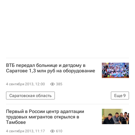
Весь мир
Европа
Детские вопросы
Россия
ВТБ передал больнице и детдому в
Саратове 1,3 млн руб на оборудование
4 сентября 2013, 12:00
385
Саратовская область
Еще
9
Новости компаний - Экономика
Первый в России центр адаптации
Жизнь без преград
Экономика
Весь мир
трудовых мигрантов открылся в
Тамбове
Европа
Приволжский ФО
ВТБ (банк)
4 сентября 2013, 11:17
610
Детские вопросы
Россия