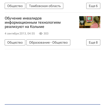
Общество
Тамбовская область
Еще
6
Жизнь без преград
Тамбов
Европа
Обучение инвалидов
Центральный ФО
Весь мир
Россия
информационным технологиям
реализуют на Колыме
4 сентября 2013, 04:55
303
Общество
Образование - Общество
Еще
8
Жизнь без преград
Магаданская область
Европа
Дальневосточный ФО
Весь мир
Администрация Магаданской области
Детские вопросы
Россия