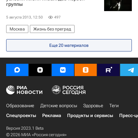
группы
5 августа 2013, 12:50
497
Москва
Жизнь без преград
Еще 20 материалов
Образование
Детские вопросы
Здоровье
Теги
Спецпроекты
Реклама
Продукты и сервисы
Пресс-ц
Версия 2023.1 Beta
© 2026 МИА «Россия сегодня»