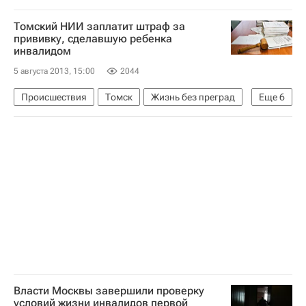
Новости Подмосковья
Томский НИИ заплатит штраф за
Московская область (Подмосковье)
Европа
прививку, сделавшую ребенка
инвалидом
Центральный ФО
Весь мир
Мострансавто
5 августа 2013, 15:00
2044
Правительство Московской области
Россия
Происшествия
Томск
Жизнь без преград
Еще
6
Европа
Сибирский ФО
Томская область
Весь мир
Детские вопросы
Россия
Власти Москвы завершили проверку
условий жизни инвалидов первой