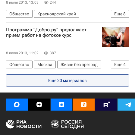
8 июля 2013, 13:03
244
Общество
Красноярский край
Еще
8
Жизнь без преград
Ачинск
Весь мир
Программа "Добро.ру" продолжает
Европа
Сибирский ФО
прием работ на фотоконкурс
Деятельность волонтерских организаций в России
Детские вопросы
Россия
8 июля 2013, 11:02
387
Общество
Москва
Жизнь без преград
Еще
4
Центральный ФО
Весь мир
Европа
Еще 20 материалов
Россия