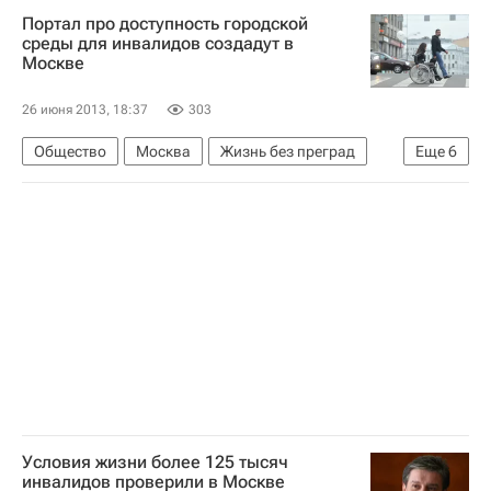
Портал про доступность городской
Владимир Петросян
Россия
среды для инвалидов создадут в
Москве
26 июня 2013, 18:37
303
Общество
Москва
Жизнь без преград
Еще
6
Европа
Центральный ФО
Весь мир
Владимир Петросян
Правительство г. Москвы
Россия
Условия жизни более 125 тысяч
инвалидов проверили в Москве