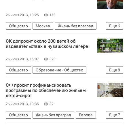
26 июня 2013, 18:25
150
Общество
Москва
Жизнь без преград
Еще
6
Европа
Центральный ФО
Весь мир
СК допросит около 200 детей об
Сергей Собянин
Владимир Петросян
издевательствах в чувашском лагере
Россия
26 июня 2013, 15:07
879
Общество
Образование - Общество
Еще
8
Происшествия
Жизнь без преград
СФ просит профинансировать
Чувашская Республика (Чувашия)
Весь мир
программы по обеспечению жильем
детей-сирот
Европа
Приволжский ФО
26 июня 2013, 13:35
87
Детские вопросы
Россия
Общество
Жизнь без преград
Европа
Еще
7
Весь мир
Дмитрий Медведев