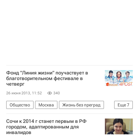
Правительство РФ
Совет Федерации РФ
Детские вопросы
Министерство науки и высшего образования РФ (Минобрнауки России)
Россия
Фонд "Линия жизни" поучаствует в
благотворительном фестивале в
четверг
26 июня 2013, 11:52
340
Общество
Москва
Жизнь без преград
Еще
7
Центральный ФО
Весь мир
Европа
Сочи к 2014 г станет первым в РФ
Фонд "Линия жизни"
Детские вопросы
городом, адаптированным для
инвалидов
Школа волонтера
Россия