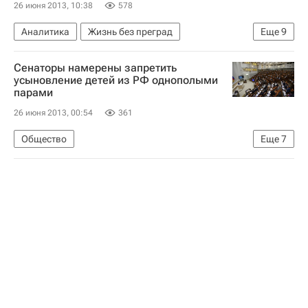
26 июня 2013, 10:38
578
Аналитика
Жизнь без преград
Еще
9
Интервью - Авторы
Сочи
Европа
Сенаторы намерены запретить
Краснодарский край
Весь мир
усыновление детей из РФ однополыми
парами
Южный ФО
Олимпийские игры 2014
26 июня 2013, 00:54
361
Здоровье
Россия
Общество
Еще
7
Запрет усыновления российских детей однополыми парами
Жизнь без преград
Европа
Весь мир
Совет Федерации РФ
Детские вопросы
Россия