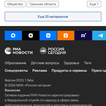
Общество
Тульская область
Еще
7
Жизнь без преград
Европа
Еще 20 материалов
Центральный ФО
Весь мир
Владимир Груздев
Правительство Тульской области
Россия
Образование
Детские вопросы
Здоровье
Теги
Спецпроекты
Реклама
Продукты и сервисы
Пресс-ц
Версия 2023.1 Beta
© 2026 МИА «Россия сегодня»
Вакансии
Сетевое издание РИА Новости зарегистрировано
в Федеральной службе по надзору в сфере связи,
информационных технологий и массовых коммуникаций