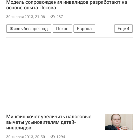
Модель сопровождения инвалидов разработают на
Приволжский ФО
Ольга Голодец
основе опыта Пскова
Максим Топилин
30 января 2013, 21:06
287
Администрация городского округа Самара
Жизнь без преград
Псков
Европа
Еще
4
Министерство труда и социальной защиты РФ (Минтруд России)
Северо-Западный ФО
Псковская область
Детские вопросы
Россия
Весь мир
Россия
Минфин хочет увеличить налоговые
вычеты усыновителям детей-
инвалидов
30 января 2013, 20:50
1294