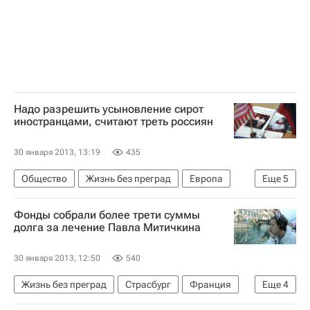
Надо разрешить усыновление сирот
иностранцами, считают треть россиян
30 января 2013, 13:19
435
Общество
Жизнь без преград
Европа
Еще
5
Весь мир
Комитет гражданских инициатив
Фонды собрали более трети суммы
Левада-центр
Детские вопросы
Россия
долга за лечение Павла Митичкина
30 января 2013, 12:50
540
Жизнь без преград
Страсбург
Франция
Еще
4
Европа
Весь мир
Школа волонтера