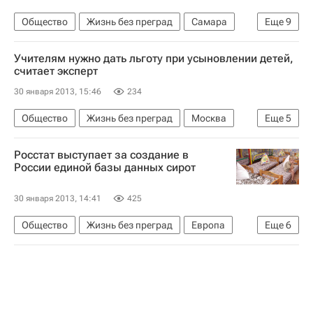
Общество
Жизнь без преград
Самара
Еще
9
Европа
Самарская область
Весь мир
Учителям нужно дать льготу при усыновлении детей,
Приволжский ФО
Владимир Зеленский
считает эксперт
Ольга Голодец
30 января 2013, 15:46
234
Министерство финансов РФ (Минфин России)
Общество
Жизнь без преград
Москва
Еще
5
Детские вопросы
Россия
Европа
Центральный ФО
Весь мир
Росстат выступает за создание в
Детские вопросы
Россия
России единой базы данных сирот
30 января 2013, 14:41
425
Общество
Жизнь без преград
Европа
Еще
6
Весь мир
Александр Суринов
Федеральная служба государственной статистики (Росстат)
Здоровье
Детские вопросы
Россия