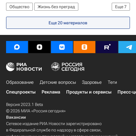
Общество
Жизнь без преград
Еще
7
Санкт-Петербург
Европа
Еще 20 материалов
Северо-Западный ФО
Весь мир
Следственный комитет России (СК РФ)
Детские вопросы
Россия
Образование
Детские вопросы
Здоровье
Теги
Спецпроекты
Реклама
Продукты и сервисы
Пресс-ц
Версия 2023.1 Beta
© 2026 МИА «Россия сегодня»
Вакансии
Сетевое издание РИА Новости зарегистрировано
в Федеральной службе по надзору в сфере связи,