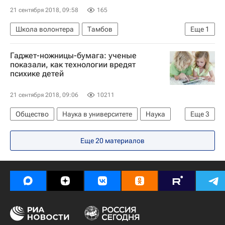
21 сентября 2018, 09:58
165
Школа волонтера
Тамбов
Еще
1
Волонтерство в России
Гаджет-ножницы-бумага: ученые
показали, как технологии вредят
психике детей
21 сентября 2018, 09:06
10211
Общество
Наука в университете
Наука
Еще
3
СН_Образование
Еще 20 материалов
Московский государственный психолого-педагогический университет (МГППУ)
Университетская наука