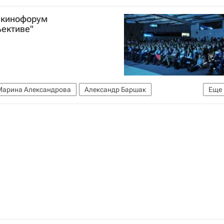
й кинофорум
ъективе"
Марина Александрова
Александр Баршак
Еще