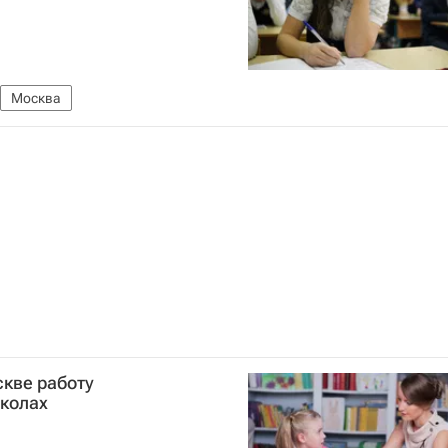
Москва
скве работу
школах