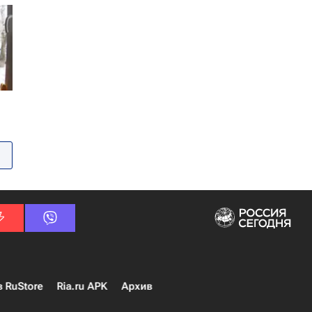
в RuStore
Ria.ru APK
Архив