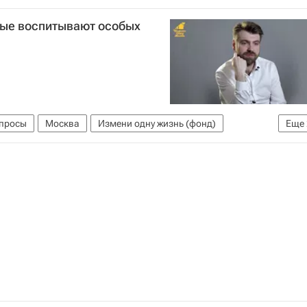
рые воспитывают особых
опросы
Москва
Измени одну жизнь (фонд)
Еще
ечных детей
Здоровье