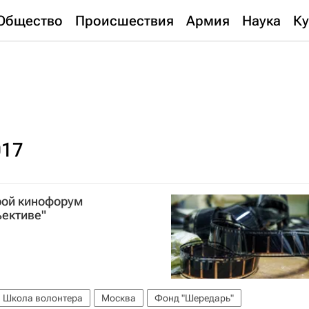
Общество
Происшествия
Армия
Наука
Ку
017
рой кинофорум
ъективе"
Школа волонтера
Москва
Фонд "Шередарь"