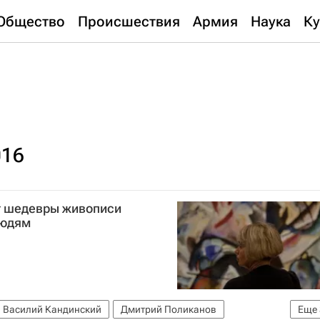
Общество
Происшествия
Армия
Наука
Ку
016
т шедевры живописи
людям
Василий Кандинский
Дмитрий Поликанов
Еще