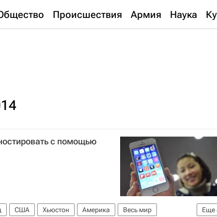
Общество
Происшествия
Армия
Наука
Ку
014
гностировать с помощью
д
США
Хьюстон
Америка
Весь мир
Еще