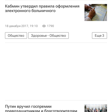
Михаил Федотов
Владимир Путин
Кабмин утвердил правила оформления
Людмила Алексеева
электронного больничного
Александр Ткаченко (протоиерей)
Россия
18 декабря 2017, 19:10
1790
Общество
Здоровье - Общество
Еще
3
Здоровье
Правительство РФ
Россия
Путин вручил госпремии
правозащитникам и благотворителям