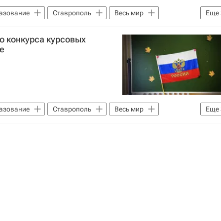
вария
Сибирский ФО
Брестская область
азование
Ставрополь
Весь мир
Еще
арстан (Татарстан)
Центральный ФО
й ФО
Россия
о конкурса курсовых
ай
Северная Америка
Весь мир
е
й ФО
Британская Колумбия
Белоруссия
волжский ФО
США
Татарстана
СНГ
Фонд "Вера"
азование
Ставрополь
Весь мир
Еще
ссии: проблемы и перспективы
Детские вопросы
й ФО
Россия