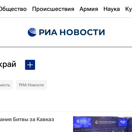
Общество
Происшествия
Армия
Наука
Ку
край
мость
РИА Новости
чания Битвы за Кавказ