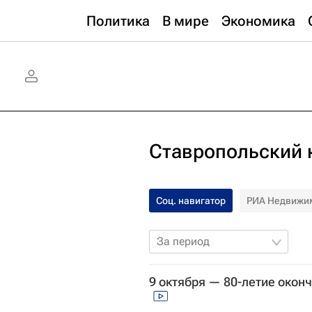
Политика
В мире
Экономика
Ставропольский 
Соц. навигатор
РИА Недвижи
За период
9 октября — 80-летие окон