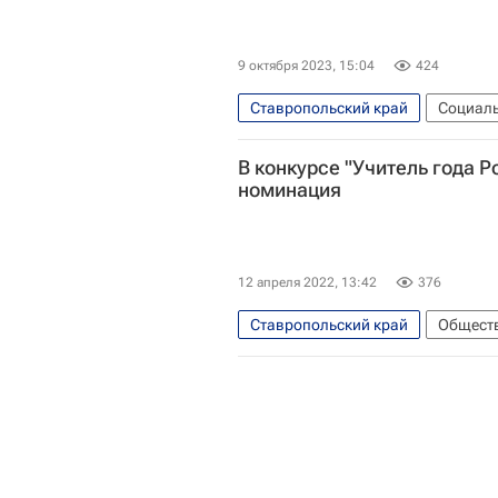
9 октября 2023, 15:04
424
Ставропольский край
Социаль
Освобождение. Путь к Победе
В конкурсе "Учитель года Р
номинация
12 апреля 2022, 13:42
376
Ставропольский край
Общест
Министерство просвещения Росс
Социальный навигатор
СН