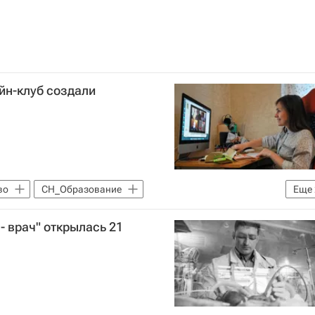
йн-клуб создали
во
СН_Образование
Еще
университет
Социальный навигатор
 врач" открылась 21