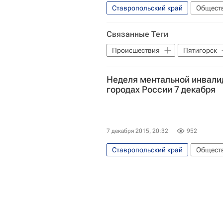
Ставропольский край
Общест
Калужская область
Москва
Связанные Теги
Казань
Санкт-Петербург
Происшествия
Пятигорск
Обнинск
Курск
Нижн
Неделя ментальной инвали
городах России 7 декабря
7 декабря 2015, 20:32
952
Ставропольский край
Общест
Архангельская область
Мо
Республика Башкортостан
Владимир
Ставрополь
Перспектива
Здоровье