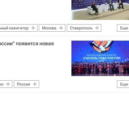
ный навигатор
Москва
Ставрополь
Еще
Донбасс
Кавказ
оссии" появится новая
во
Россия
Еще
ии (Минпросвещения России)
_Образование
Учитель года России