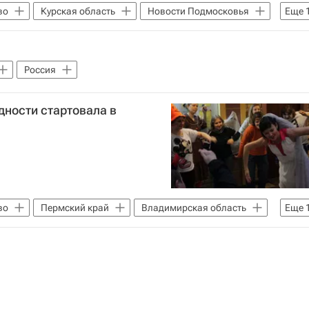
во
Курская область
Новости Подмосковья
Еще
Жизнь без преград
Тамбовская область
Ставрополь
Талдом
Тамбов
Россия
ий Новгород
Онкология
Здоровье
дности стартовала в
во
Пермский край
Владимирская область
Еще
сква
Жизнь без преград
Санкт-Петербург
Нижний Новгород
Самара
Воронеж
Архангельск
Уфа
Пермь