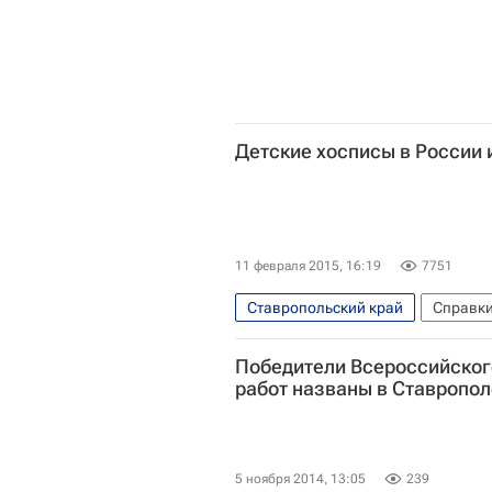
Детские хосписы в России 
11 февраля 2015, 16:19
7751
Ставропольский край
Справк
Новости Подмосковья
Мос
Победители Всероссийског
Казань
Санкт-Петербург
работ названы в Ставропол
Ижевск
Мюнхен
Нов
Лондон
Московская област
Калифорния
Удмуртская Р
5 ноября 2014, 13:05
239