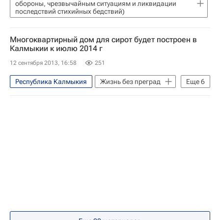
обороны, чрезвычайным ситуациям и ликвидации
Владимирская область
последствий стихийных бедствий)
Псковская область
Архангельская область
Многоквартирный дом для сирот будет построен в
Калмыкии к июлю 2014 г
Республика Коми
Кировская область
12 сентября 2013, 16:58
251
Калужская область
Тульская область
Республика Калмыкия
Жизнь без преград
Еще
6
Москва
Элиста
Европа
Весь мир
Ханты-Мансийский автономный округ
Южный ФО
Детские вопросы
Вологодская область
Россия
Рязанская область
Новгородская область
Алтайский край
Орловская область
Тамбовская область
Республика Мордовия
Ульяновская область
Томск