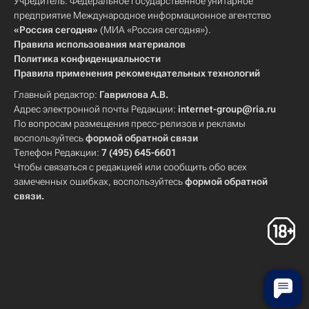
Учредитель: Федеральное государственное унитарное
Дальневосточный ФО
Весь мир
предприятие Международное информационное агентство
«Россия сегодня»
(МИА «Россия сегодня»).
Европа
Уральский ФО
Правила использования материалов
Северо-Кавказский ФО
Сибирский ФО
Политика конфиденциальности
Правила применения рекомендательных технологий
Северо-Западный ФО
Южный ФО
Главный редактор:
Гаврилова А.В.
Приволжский ФО
Россия
Адрес электронной почты Редакции:
internet-group@ria.ru
По вопросам размещения пресс-релизов и рекламы
воспользуйтесь
формой обратной связи
Телефон Редакции:
7 (495) 645-6601
Чтобы связаться с редакцией или сообщить обо всех
замеченных ошибках, воспользуйтесь
формой обратной
связи
.