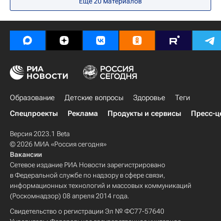
Еще
20
материалов
Лучшие школы России: рейтинги и мониторинги
Республика Тыва
Челябинская область
Санкт-Петербург
Сахалинская область
Магаданская область
Хабаровский край
Томская область
Республика Татарстан (Татарстан)
Новосибирская область
Образование
Детские вопросы
Здоровье
Теги
Самарская область
Спецпроекты
Реклама
Продукты и сервисы
Пресс-ц
Калининградская область
Версия 2023.1 Beta
Волгоградская область
© 2026 МИА «Россия сегодня»
Еврейская автономная область
Вакансии
Сетевое издание РИА Новости зарегистрировано
Ханты-Мансийский АО
в Федеральной службе по надзору в сфере связи,
Московская область (Подмосковье)
информационных технологий и массовых коммуникаций
(Роскомнадзор) 08 апреля 2014 года.
Чувашская Республика (Чувашия)
Свидетельство о регистрации Эл № ФС77-57640
Центральный ФО