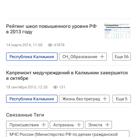
Рейтинг школ повышенного уровня РФ
в 2013 году
14 марта 2014, 11:00
47878
Республика Калмыкия
СН_Образование
Еще
56
Красноярский край
Капремонт медучреждений в Калмыкии завершится
Саратовская область
в октябре
Республика Бурятия
Новосибирск
18 сентября 2013, 12:35
131
Кабардино-Балкарская Республика (КБР)
Республика Калмыкия
Жизнь без преград
Еще
5
Белгородская область
Пермский край
Европа
Весь мир
Южный ФО
Курская область
Связанные Теги
Детские вопросы
Россия
Ямало-Ненецкий автономный округ (ЯНАО)
Происшествия
Астрахань
Элиста
Новости Подмосковья
МЧС России (Министерство РФ по делам гражданской