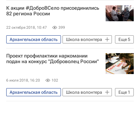
К акции #ДоброВСело присоединились
82 региона России
22 октября 2018, 10:47
399
Архангельская область
Школа волонтера
Еще
5
Рязанская область
Проект профилактики наркомании
Удмуртская Республика (Удмуртия)
подан на конкурс "Доброволец России"
Воронежская область
Волонтерство в России
6 июля 2018, 16:20
102
Кабардино-Балкарская Республика (КБР)
Архангельская область
Школа волонтера
Еще
1
Волонтерство в России