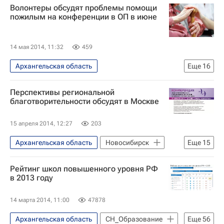
Волонтеры обсудят проблемы помощи
пожилым на конференции в ОП в июне
14 мая 2014, 11:32
459
Архангельская область
Еще
16
Ярославская область
Москва
Перспективы региональной
Жизнь без преград
Самарская область
благотворительности обсудят в Москве
Удмуртская Республика (Удмуртия)
15 апреля 2014, 12:27
203
Дальний Восток
Центральный ФО
Архангельская область
Новосибирск
Еще
15
Азия
Весь мир
Европа
Москва
Жизнь без преград
Северо-Западный ФО
Рейтинг школ повышенного уровня РФ
Новосибирская область
Приволжский ФО
в 2013 году
Центральный ФО
Европа
Общественная палата РФ
14 марта 2014, 11:00
47878
Сибирский ФО
Северо-Западный ФО
Благотворительный фонд "Старость в радость"
Архангельская область
СН_Образование
Еще
56
Весь мир
Газпром нефть
Деятельность волонтерских организаций в России