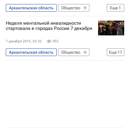
Архангельская область
Общество
Еще
1
Жизнь без преград
Неделя ментальной инвалидности
стартовала в городах России 7 декабря
7 декабря 2015, 20:32
952
Архангельская область
Общество
Еще
17
Пермский край
Владимирская область
Москва
Жизнь без преград
Республика Башкортостан
Ставропольский край
Санкт-Петербург
Нижний Новгород
Самара
Владимир
Ставрополь
Воронеж
Архангельск
Уфа
Пермь
Перспектива
Здоровье