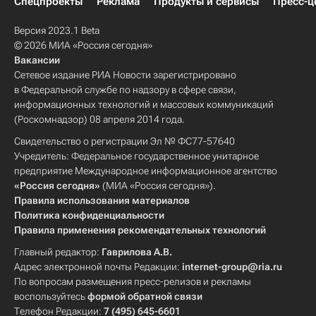
Спецпроекты
Реклама
Продукты и сервисы
Пресс-ц
Центральный ФО
Южный ФО
Версия 2023.1 Beta
Саров
Кемеровская область
© 2026 МИА «Россия сегодня»
Вакансии
Томская область
Новокузнецк
Сетевое издание РИА Новости зарегистрировано
Сибирский ФО
Приволжский ФО
в Федеральной службе по надзору в сфере связи,
информационных технологий и массовых коммуникаций
Республика Татарстан (Татарстан)
(Роскомнадзор) 08 апреля 2014 года.
Нижегородская область
Волжский
Свидетельство о регистрации Эл № ФС77-57640
Новосибирская область
Учредитель: Федеральное государственное унитарное
предприятие Международное информационное агентство
Самарская область
«Россия сегодня»
(МИА «Россия сегодня»).
Московская область (Подмосковье)
Правила использования материалов
Политика конфиденциальности
Удмуртская Республика (Удмуртия)
Правила применения рекомендательных технологий
Северо-Западный ФО
Главный редактор:
Гаврилова А.В.
Чувашская Республика (Чувашия)
Адрес электронной почты Редакции:
internet-group@ria.ru
По вопросам размещения пресс-релизов и рекламы
Каргасок
Мелекесский район
воспользуйтесь
формой обратной связи
Каргасокский район
Весь мир
Телефон Редакции:
7 (495) 645-6601