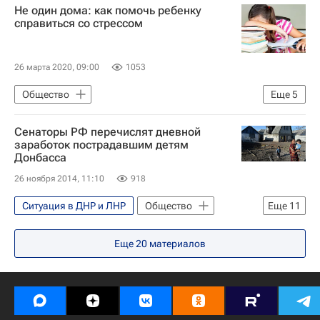
Не один дома: как помочь ребенку
Социальный навигатор
Россия
справиться со стрессом
Коронавирус COVID-19
Коронавирус в России
26 марта 2020, 09:00
1053
Общество
Еще
5
Московский государственный психолого-педагогический университет (МГППУ)
Сенаторы РФ перечислят дневной
Социальный навигатор
заработок пострадавшим детям
Донбасса
Коронавирус COVID-19
26 ноября 2014, 11:10
918
Коронавирус в России
Здоровье
Ситуация в ДНР и ЛНР
Общество
Еще
11
Жизнь без преград
Украина
Еще
20
материалов
Донбасс
Весь мир
Европа
Леонид Тягачев
Совет Федерации РФ
Дети против войны
Вооруженный конфликт на востоке Украины (2014)