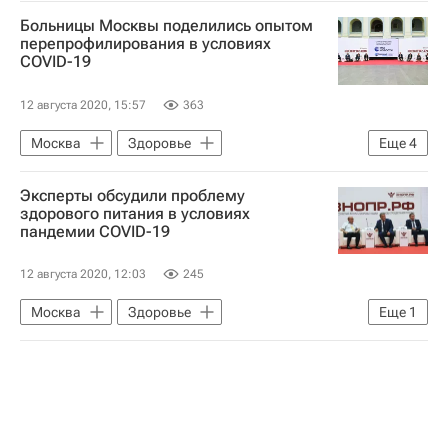
Больницы Москвы поделились опытом
перепрофилирования в условиях
COVID-19
12 августа 2020, 15:57
363
Москва
Здоровье
Еще
4
Форум "Здоровье нации – основа процветания России"
Эксперты обсудили проблему
Дмитрий Волков
Андрей Шкода
здорового питания в условиях
пандемии COVID-19
Сергей Переходов (врач)
12 августа 2020, 12:03
245
Москва
Здоровье
Еще
1
Форум "Здоровье нации – основа процветания России"