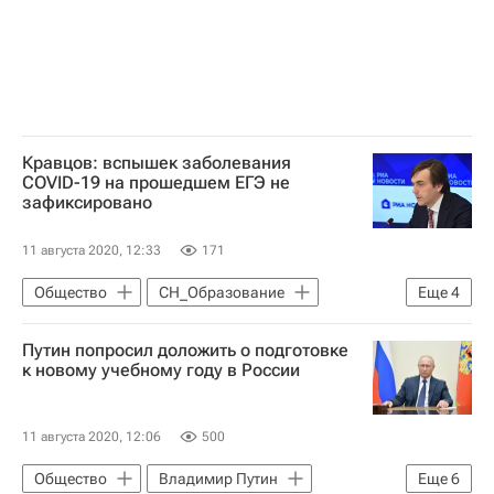
Кравцов: вспышек заболевания
COVID-19 на прошедшем ЕГЭ не
зафиксировано
11 августа 2020, 12:33
171
Общество
СН_Образование
Еще
4
Сергей Кравцов
Путин попросил доложить о подготовке
Единый государственный экзамен (ЕГЭ)
к новому учебному году в России
Социальный навигатор
Коронавирус в России
11 августа 2020, 12:06
500
Общество
Владимир Путин
Еще
6