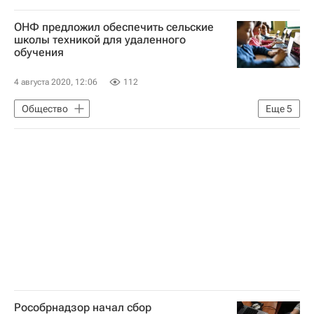
СН_Образование
Сергей Кравцов
ОНФ предложил обеспечить сельские
Анна Попова
Социальный навигатор
школы техникой для удаленного
обучения
Валерий Фальков
Коронавирус в России
4 августа 2020, 12:06
112
Общество
Еще
5
Общероссийский народный фронт
СН_Образование
Социальный навигатор
Коронавирус COVID-19
Коронавирус в России
Рособрнадзор начал сбор