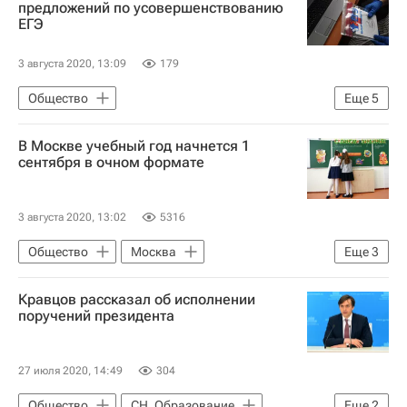
предложений по усовершенствованию
ЕГЭ
3 августа 2020, 13:09
179
Общество
Еще
5
Федеральная служба по надзору в сфере образования и науки (Рособрнадзор)
В Москве учебный год начнется 1
СН_Образование
сентября в очном формате
Единый государственный экзамен (ЕГЭ)
Анзор Музаев
Социальный навигатор
3 августа 2020, 13:02
5316
Общество
Москва
Еще
3
СН_Образование
Кравцов рассказал об исполнении
Социальный навигатор
поручений президента
Коронавирус в России
27 июля 2020, 14:49
304
Общество
СН_Образование
Еще
2