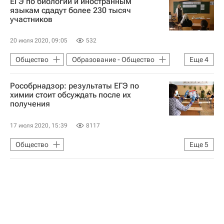
ЕГЭ по биологии и иностранным
СН_Образование
языкам сдадут более 230 тысяч
участников
Социальный навигатор
20 июля 2020, 09:05
532
Общество
Образование - Общество
Еще
4
Федеральная служба по надзору в сфере образования и науки (Рособрнадзор)
Рособрнадзор: результаты ЕГЭ по
СН_Образование
химии стоит обсуждать после их
получения
Единый государственный экзамен (ЕГЭ)
Социальный навигатор
17 июля 2020, 15:39
8117
Общество
Еще
5
Федеральная служба по надзору в сфере образования и науки (Рособрнадзор)
СН_Образование
Единый государственный экзамен (ЕГЭ)
Социальный навигатор
Коронавирус в России