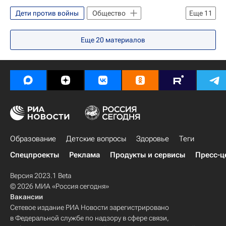
Дети против войны
Общество
Еще
11
Жизнь без преград
Украина
Еще
20
материалов
Донбасс
Весь мир
Европа
Леонид Тягачев
Совет Федерации РФ
Вооруженный конфликт на востоке Украины (2014)
Ситуация в ДНР и ЛНР
Детские вопросы
Россия
Образование
Детские вопросы
Здоровье
Теги
Спецпроекты
Реклама
Продукты и сервисы
Пресс-ц
Версия 2023.1 Beta
© 2026 МИА «Россия сегодня»
Вакансии
Сетевое издание РИА Новости зарегистрировано
в Федеральной службе по надзору в сфере связи,