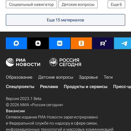
Никита Крюков
Социальный навигатор
Детские вопросы
Еще
6
Юнкоры России сегодня
Еще 15 материалов
Медиалаборатория в "Орленке"
Орленок (детский центр)
Россия
Краснодарский край
Фотография
Образование
Детские вопросы
Здоровье
Теги
Спецпроекты
Реклама
Продукты и сервисы
Пресс-ц
Версия 2023.1 Beta
© 2026 МИА «Россия сегодня»
Вакансии
Сетевое издание РИА Новости зарегистрировано
в Федеральной службе по надзору в сфере связи,
информационных технологий и массовых коммуникаций