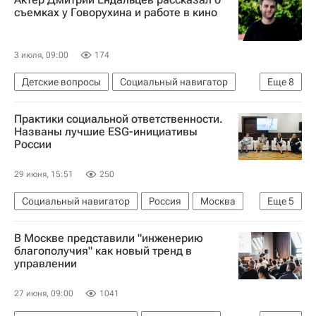
СН_Образование
Религия
Россия
съемках у Говорухина и работе в кино
Москва
Приемная кампания в вузы
3 июля, 09:00
174
Детские вопросы
Социальный навигатор
Еще
8
Юнкоры России сегодня
Практики социальной ответственности.
Орленок (детский центр)
Названы лучшие ESG-инициативы
России
Медиалаборатория в "Орленке"
Россия
Краснодарский край
Станислав Говорухин
29 июня, 15:51
250
Брюс Ли
Ридли Скотт
Социальный навигатор
Россия
Москва
Еще
5
Сбер
Совкомбанк
Компания
Форум
В Москве представили "инженерию
Общество
благополучия" как новый тренд в
управлении
27 июня, 09:00
1041