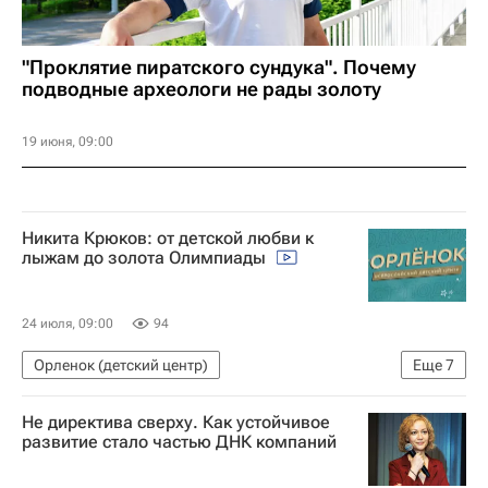
"Проклятие пиратского сундука". Почему
подводные археологи не рады золоту
19 июня, 09:00
Никита Крюков: от детской любви к
лыжам до золота Олимпиады
24 июля, 09:00
94
Орленок (детский центр)
Еще
7
Социальный навигатор
Детские вопросы
Не директива сверху. Как устойчивое
Юнкоры России сегодня
развитие стало частью ДНК компаний
Медиалаборатория в "Орленке"
Россия