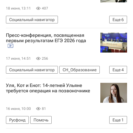
18 июня, 13:11
407
Социальный навигатор
Еще
6
Российская академия наук
Пресс-конференция, посвященная
Московская духовная академия
первым результатам ЕГЭ 2026 года
Свято-Троицкая Сергиева лавра (Троице-Сергиева Лавра)
Россия
Москва
Археология
17 июня, 14:51
256
Социальный навигатор
СН_Образование
Еще
4
Единый государственный экзамен (ЕГЭ)
Уля, Кот и Енот: 14-летней Ульяне
Россия
Москва
требуется операция на позвоночнике
Федеральная служба по надзору в сфере образования и науки (Рособрнадзор)
16 июня, 10:00
81
Русфонд
Помочь
Еще
1
Московская область (Подмосковье)