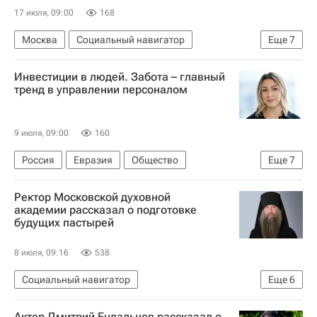
Краснодарский край
Подкаст
17 июля, 09:00
168
Москва
Социальный навигатор
Еще
7
ESG (экологическое, социальное и корпоративное управление)
Инвестиции в людей. Забота – главный
Форум
Общество
Россия
Компания
тренд в управлении персоналом
сотрудники
персонал
9 июля, 09:00
160
Россия
Евразия
Общество
Еще
7
Социальный навигатор
AstraZeneca
Ректор Московской духовной
ESG (экологическое, социальное и корпоративное управление)
академии рассказал о подготовке
будущих пастырей
персонал
сотрудники
Компания
работодатель
8 июля, 09:16
538
Социальный навигатор
Еще
6
Московская духовная академия
Актер Дмитрий Ендальцев рассказал о