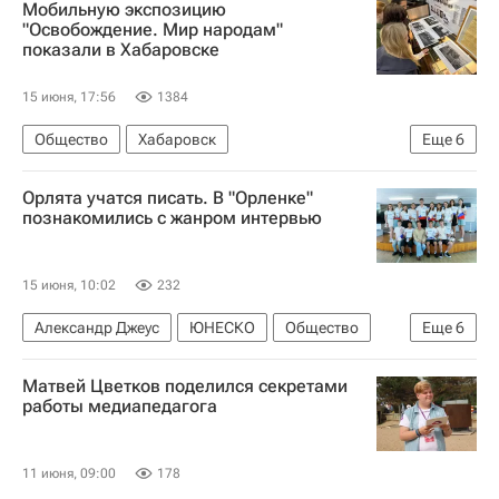
Мобильную экспозицию
"Освобождение. Мир народам"
показали в Хабаровске
15 июня, 17:56
1384
Общество
Хабаровск
Еще
6
Президентский фонд культурных инициатив
Орлята учатся писать. В "Орленке"
Освобождение. Мир народам
познакомились с жанром интервью
Освобождение. Путь к Победе
Социальный навигатор
Россия
15 июня, 10:02
232
Великая Отечественная война (1941-1945)
Александр Джеус
ЮНЕСКО
Общество
Еще
6
Социальный навигатор
Матвей Цветков поделился секретами
Орленок (детский центр)
работы медиапедагога
Медиалаборатория в "Орленке"
Юнкоры России сегодня
Интервью
11 июня, 09:00
178