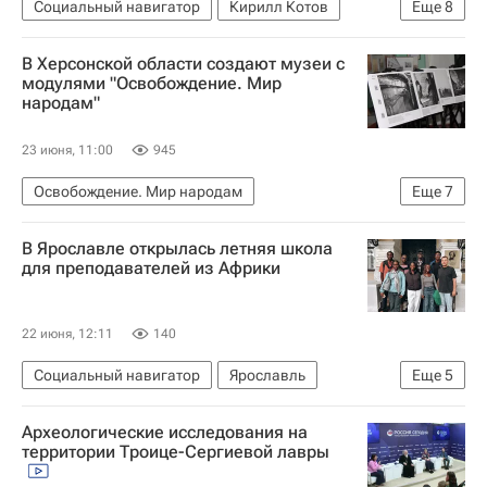
Социальный навигатор
Кирилл Котов
Еще
8
Россия
Москва
Форум
женщины
В Херсонской области создают музеи с
Бизнес
Благополучие
Человек
Анализ
модулями "Освобождение. Мир
народам"
23 июня, 11:00
945
Освобождение. Мир народам
Еще
7
Освобождение. Путь к Победе
В Ярославле открылась летняя школа
Херсонская область
Совинформбюро
для преподавателей из Африки
Президентский фонд культурных инициатив
Россия
Социальный навигатор
Общество
22 июня, 12:11
140
Социальный навигатор
Ярославль
Еще
5
Африка
Кот-д'Ивуар
СН_Образование
Археологические исследования на
Общество
Россия
территории Троице-Сергиевой лавры