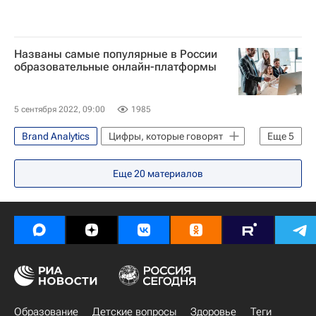
Названы самые популярные в России
образовательные онлайн-платформы
5 сентября 2022, 09:00
1985
Brand Analytics
Цифры, которые говорят
Еще
5
Общество
Россия
Рейтинг
Еще
20
материалов
Социальный навигатор
СН_Образование
Образование
Детские вопросы
Здоровье
Теги