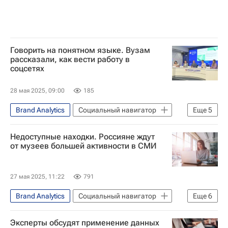
Говорить на понятном языке. Вузам
рассказали, как вести работу в
соцсетях
28 мая 2025, 09:00
185
Brand Analytics
Социальный навигатор
Еще
5
Общество
Недоступные находки. Россияне ждут
Санкт-Петербургский государственный университет
от музеев большей активности в СМИ
Соцсети
СН_Образование
лицей
27 мая 2025, 11:22
791
Brand Analytics
Социальный навигатор
Еще
6
Общество
Россия
Рейтинг
Эксперты обсудят применение данных
достижения
Александр Невский