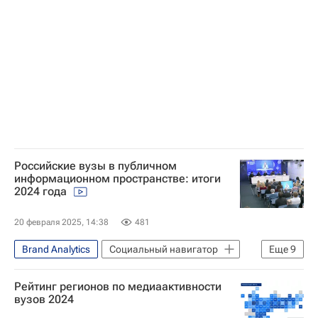
Россия
Telegram
Одноклассники
Москва
Российский научный фонд
Рейтинг
Российские вузы в публичном
информационном пространстве: итоги
2024 года
20 февраля 2025, 14:38
481
Brand Analytics
Социальный навигатор
Еще
9
СН_Образование
Москва
Рейтинг регионов по медиаактивности
Новосибирск
Россия
вузов 2024
АНО "Национальные приоритеты"