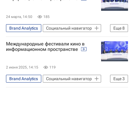
24 марта, 14:50
185
Brand Analytics
Социальный навигатор
Еще
8
СН_Образование
Москва
Международные фестивали кино в
Саратов
информационном пространстве
Луганская Народная Республика
Андрей Блинов
2 июня 2025, 14:15
119
Российский научный фонд
Brand Analytics
Социальный навигатор
Еще
3
Челябинский государственный университет
Россия
Культура
Кино
Россия