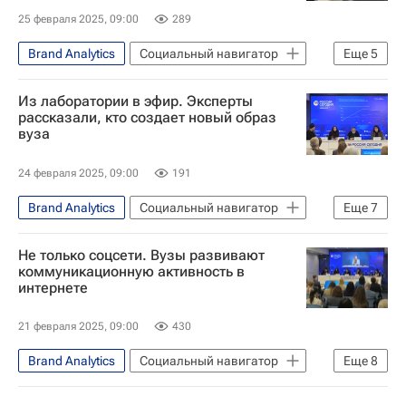
25 февраля 2025, 09:00
289
Brand Analytics
Социальный навигатор
Еще
5
СН_Образование
Общество
Из лаборатории в эфир. Эксперты
Технологии
Telegram
МИСиС
рассказали, кто создает новый образ
вуза
24 февраля 2025, 09:00
191
Brand Analytics
Социальный навигатор
Еще
7
СН_Образование
Общество
Не только соцсети. Вузы развивают
Россия
МИСиС
коммуникационную активность в
интернете
Уральский федеральный университет
Южно-Уральский государственный университет
21 февраля 2025, 09:00
430
Саратовский государственный медицинский университет им. В.И. Разумовского (СГМУ)
Brand Analytics
Социальный навигатор
Еще
8
СН_Образование
Общество