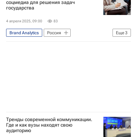
соцмедиа для решения задач
государства
Николай Чудотворец
4 апреля 2025, 09:00
83
Brand Analytics
Россия
Еще
3
Социальный навигатор
Медиа
Общество
Тренды современной коммуникации.
Где и как вузы находят свою
аудиторию