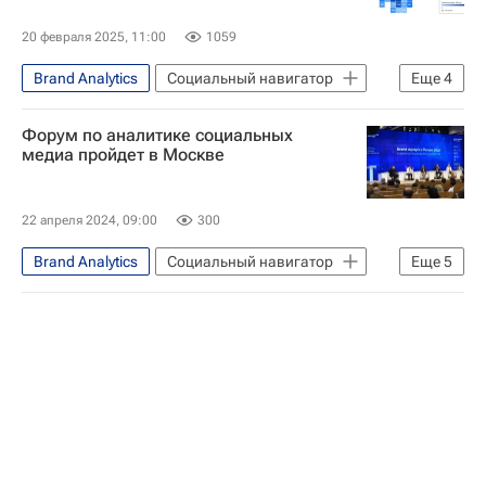
Православный Свято-Тихоновский гуманитарный университет
20 февраля 2025, 11:00
1059
Уральский федеральный университет
Brand Analytics
Социальный навигатор
Еще
4
МИСиС
Общество
СН_Образование
Южно-Уральский государственный университет
Форум по аналитике социальных
Россия
Москва
медиа пройдет в Москве
22 апреля 2024, 09:00
300
Brand Analytics
Социальный навигатор
Еще
5
Москва
Общество
Россия
Соцсети
Форум