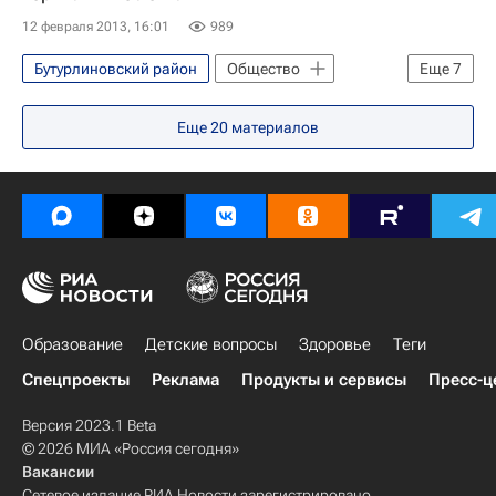
12 февраля 2013, 16:01
989
Бутурлиновский район
Общество
Еще
7
Жизнь без преград
Европа
Еще
20
материалов
Центральный ФО
Воронежская область
Весь мир
Детские вопросы
Россия
Образование
Детские вопросы
Здоровье
Теги
Спецпроекты
Реклама
Продукты и сервисы
Пресс-ц
Версия 2023.1 Beta
© 2026 МИА «Россия сегодня»
Вакансии
Сетевое издание РИА Новости зарегистрировано