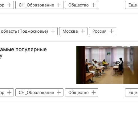
ор
СН_Образование
Общество
Еще
Одноклассники
Москва
Рейтинг
 область (Подмосковье)
Москва
Россия
самые популярные
у
ор
СН_Образование
Общество
Еще
 сфере образования и науки (Рособрнадзор)
 (ЕГЭ)