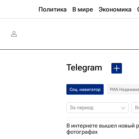
Политика
В мире
Экономика
Telegram
Соц. навигатор
РИА Недвижи
За период
В
В интернете вышел новый р
фотографах