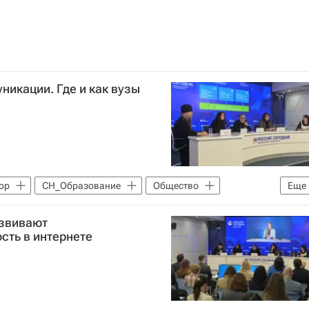
икации. Где и как вузы
ор
СН_Образование
Общество
Еще
МИСиС
азвивают
сть в интернете