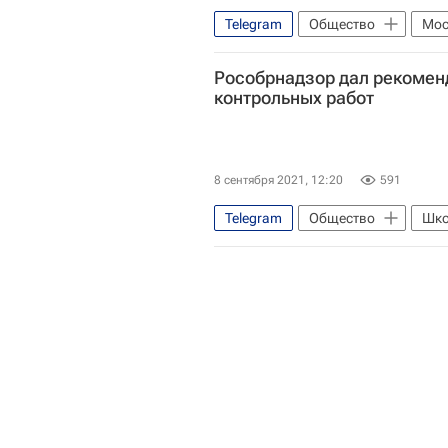
Telegram
Общество
Мос
Андрей Воробьев
СН_Обра
Рособрнадзор дал рекомен
Коронавирус в России
контрольных работ
8 сентября 2021, 12:20
591
Telegram
Общество
Шк
Федеральная служба по надзору в
СН_Образование
Анзор Му