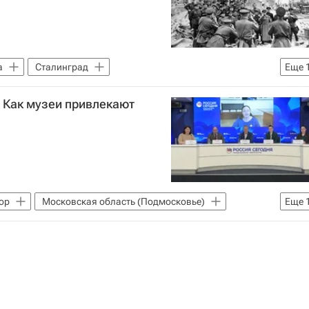
а
Сталинград
Еще
Президентский фонд культурных инициатив
. Как музеи привлекают
 народам
Освобождение. Путь к Победе
щество
Великая Отечественная война (1941-1945)
5)
ственной войне
ор
Московская область (Подмосковье)
Еще
Наталья Тюрина
Одноклассники
рмитаж
Куликово поле (заповедник)
к)
Музей "Сталинградская битва"
щество