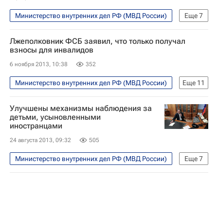
Министерство внутренних дел РФ (МВД России)
Еще
7
Республика Алтай
Жизнь без преград
Лжеполковник ФСБ заявил, что только получал
Европа
Сибирский ФО
Весь мир
взносы для инвалидов
ОМОН России
Россия
6 ноября 2013, 10:38
352
Министерство внутренних дел РФ (МВД России)
Еще
11
Москва
Происшествия
Улучшены механизмы наблюдения за
Жизнь без преград
Европа
детьми, усыновленными
иностранцами
Центральный ФО
Весь мир
24 августа 2013, 09:32
505
Федеральное дорожное агентство (Росавтодор)
Федеральная служба безопасности РФ (ФСБ России)
Министерство внутренних дел РФ (МВД России)
Еще
7
Министерство обороны РФ (Минобороны РФ)
Общество
Жизнь без преград
Роснефть
Россия
Европа
Весь мир
Дмитрий Медведев
Детские вопросы