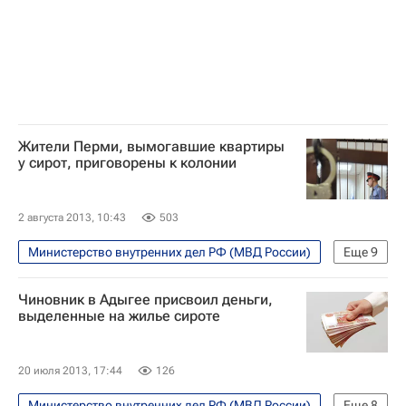
Россия
Жители Перми, вымогавшие квартиры
у сирот, приговорены к колонии
2 августа 2013, 10:43
503
Министерство внутренних дел РФ (МВД России)
Еще
9
Общество
Пермский край
Чиновник в Адыгее присвоил деньги,
Жизнь без преград
Происшествия
выделенные на жилье сироте
Пермь
Европа
Весь мир
Приволжский ФО
Россия
20 июля 2013, 17:44
126
Министерство внутренних дел РФ (МВД России)
Еще
8