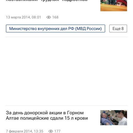
Весь мир
Приволжский ФО
Детские вопросы
Россия
13 марта 2014, 08:01
168
Министерство внутренних дел РФ (МВД России)
Еще
8
Красноярский край
Жизнь без преград
Емельяновский район
Европа
Сибирский ФО
Весь мир
Детские вопросы
Россия
За день донорской акции в Горном
Алтае полицейские сдали 15 л крови
7 февраля 2014, 13:35
177