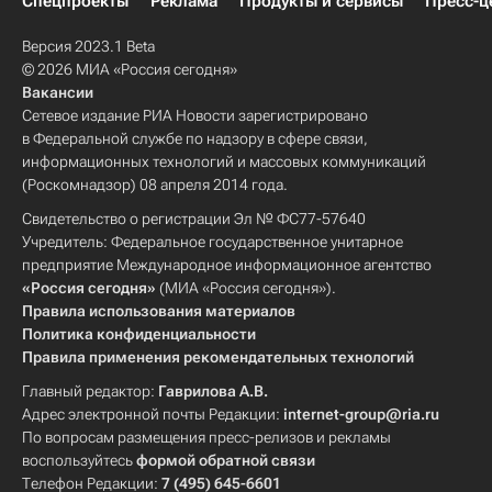
Спецпроекты
Реклама
Продукты и сервисы
Пресс-ц
Федеральное бюро расследований США
Версия 2023.1 Beta
Поисковый отряд "Лиза Алерт"
РАПСИ
© 2026 МИА «Россия сегодня»
Вакансии
Центроспас
Детские вопросы
Сетевое издание РИА Новости зарегистрировано
Россия
в Федеральной службе по надзору в сфере связи,
информационных технологий и массовых коммуникаций
(Роскомнадзор) 08 апреля 2014 года.
Свидетельство о регистрации Эл № ФС77-57640
Учредитель: Федеральное государственное унитарное
предприятие Международное информационное агентство
«Россия сегодня»
(МИА «Россия сегодня»).
Правила использования материалов
Политика конфиденциальности
Правила применения рекомендательных технологий
Главный редактор:
Гаврилова А.В.
Адрес электронной почты Редакции:
internet-group@ria.ru
По вопросам размещения пресс-релизов и рекламы
воспользуйтесь
формой обратной связи
Телефон Редакции:
7 (495) 645-6601