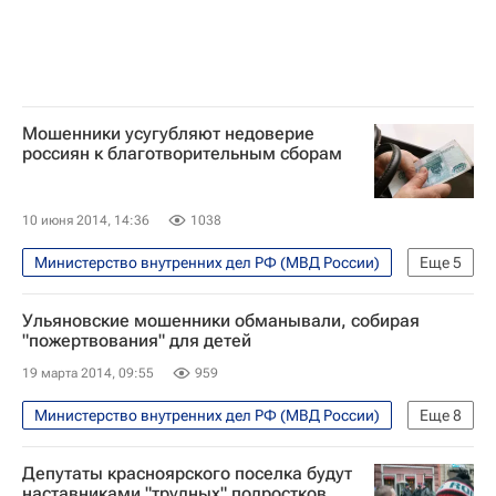
Следственный комитет России (СК РФ)
Домашнее насилие в России и в мире: статистика и решение проблемы (2013 год)
Детские вопросы
Россия
Мошенники усугубляют недоверие
россиян к благотворительным сборам
10 июня 2014, 14:36
1038
Министерство внутренних дел РФ (МВД России)
Еще
5
Жизнь без преград
Европа
Ульяновские мошенники обманывали, собирая
Весь мир
Здоровье
Россия
"пожертвования" для детей
19 марта 2014, 09:55
959
Министерство внутренних дел РФ (МВД России)
Еще
8
Ульяновская область
Происшествия
Депутаты красноярского поселка будут
Жизнь без преград
Европа
наставниками "трудных" подростков