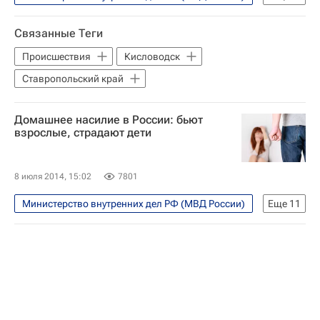
Общество
Жизнь без преград
Связанные Теги
Школа волонтера
Россия
Происшествия
Кисловодск
Ставропольский край
Домашнее насилие в России: бьют
взрослые, страдают дети
8 июля 2014, 15:02
7801
Министерство внутренних дел РФ (МВД России)
Еще
11
Общество
Жизнь без преград
Европа
Весь мир
Совет по правам человека при Президенте РФ (СПЧ)
Федеральная служба по надзору в сфере защиты прав потребителей и благополучия человека (Роспотребнадзор)
Федеральная служба государственной статистики (Росстат)