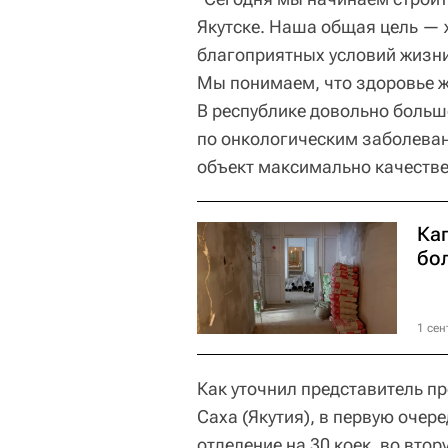
Якутске. Наша общая цель — 
благоприятных условий жизни
Мы понимаем, что здоровье ж
В республике довольно большо
по онкологическим заболеван
объект максимально качестве
Ка
бол
1 сен
Как уточнил представитель п
Саха (Якутия), в первую очер
отделение на 30 коек, во втор