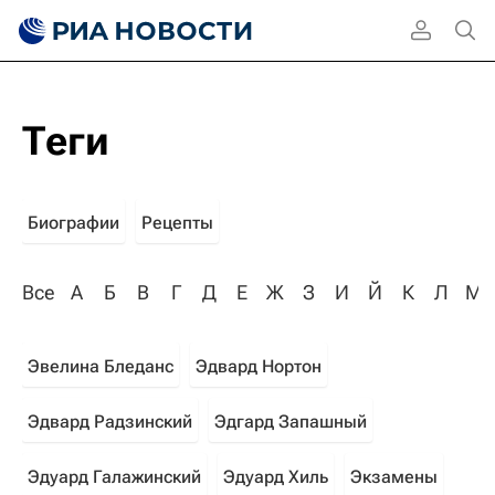
Теги
Биографии
Рецепты
Все
А
Б
В
Г
Д
Е
Ж
З
И
Й
К
Л
М
Эвелина Бледанс
Эдвард Нортон
Эдвард Радзинский
Эдгард Запашный
Эдуард Галажинский
Эдуард Хиль
Экзамены