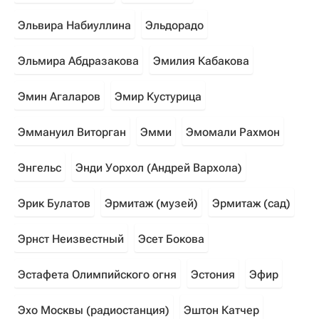
Эльвира Набиуллина
Эльдорадо
Эльмира Абдразакова
Эмилия Кабакова
Эмин Агаларов
Эмир Кустурица
Эммануил Виторган
Эмми
Эмомали Рахмон
Энгельс
Энди Уорхол (Андрей Вархола)
Эрик Булатов
Эрмитаж (музей)
Эрмитаж (сад)
Эрнст Неизвестный
Эсет Бокова
Эстафета Олимпийского огня
Эстония
Эфир
Эхо Москвы (радиостанция)
Эштон Катчер