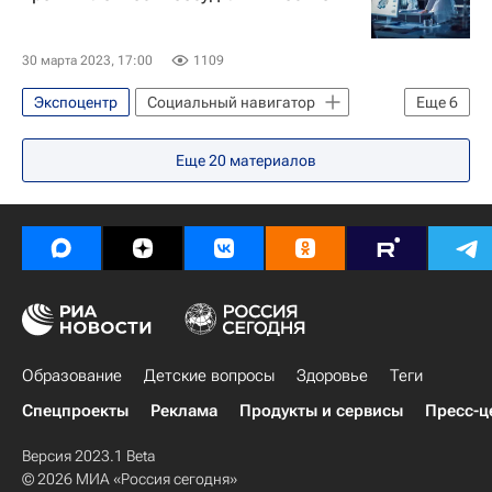
30 марта 2023, 17:00
1109
Экспоцентр
Социальный навигатор
Еще
6
Общество
Москва
Экономика
Еще
20
материалов
Россия
Технологии
Российская академия наук
Образование
Детские вопросы
Здоровье
Теги
Спецпроекты
Реклама
Продукты и сервисы
Пресс-ц
Версия 2023.1 Beta
© 2026 МИА «Россия сегодня»