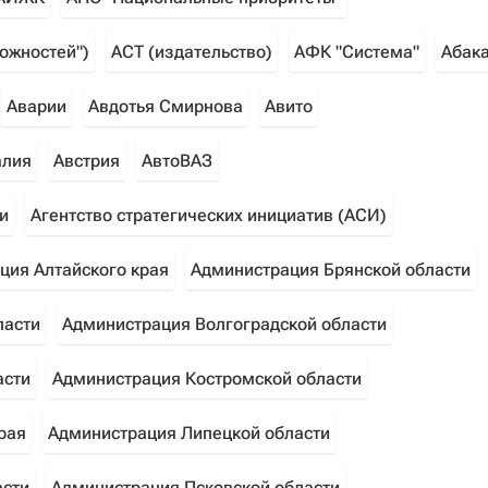
можностей")
АСТ (издательство)
АФК "Система"
Абак
Аварии
Авдотья Смирнова
Авито
алия
Австрия
АвтоВАЗ
и
Агентство стратегических инициатив (АСИ)
ция Алтайского края
Администрация Брянской области
ласти
Администрация Волгоградской области
асти
Администрация Костромской области
рая
Администрация Липецкой области
асти
Администрация Псковской области