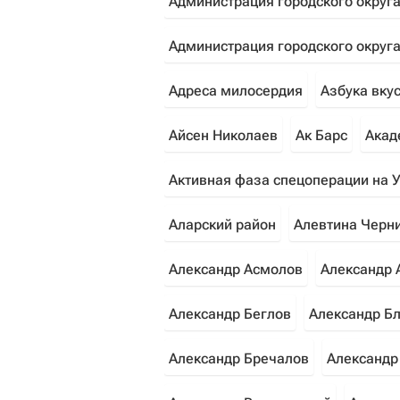
Администрация городского округ
Администрация городского округа
Адреса милосердия
Азбука вку
Айсен Николаев
Ак Барс
Акад
Активная фаза спецоперации на 
Аларский район
Алевтина Черн
Александр Асмолов
Александр 
Александр Беглов
Александр Б
Александр Бречалов
Александр