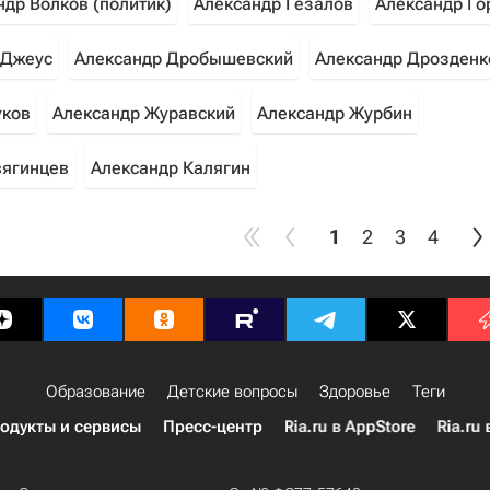
ндр Волков (политик)
Александр Гезалов
Александр Го
 Джеус
Александр Дробышевский
Александр Дрозденк
уков
Александр Журавский
Александр Журбин
вягинцев
Александр Калягин
1
2
3
4
Образование
Детские вопросы
Здоровье
Теги
одукты и сервисы
Пресс-центр
Ria.ru в AppStore
Ria.ru 