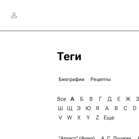
Теги
Биографии
Рецепты
Все
А
Б
В
Г
Д
Е
Ж
Ш
Щ
Э
Ю
Я
A
B
C
D
V
W
X
Y
Z
Еще
"Артист" (фонд)
А. С. Пушкин