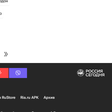
рдон
о
в RuStore
Ria.ru APK
Архив