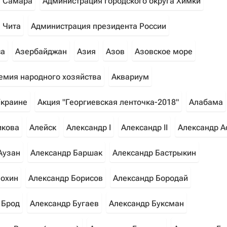
а Самара
Администрация городского округа Химки
 Чита
Администрация президента России
са
Азербайджан
Азия
Азов
Азовское море
емия народного хозяйства
Аквариум
Украине
Акция "Георгиевская ленточка-2018"
Алабама
икова
Алейск
Александр I
Александр II
Александр А
Аузан
Александр Баршак
Александр Бастрыкин
лохин
Александр Борисов
Александр Бородай
 Брод
Александр Бугаев
Александр Буксман