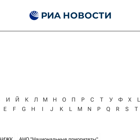
З
И
Й
К
Л
М
Н
О
П
Р
С
Т
У
Ф
Х
E
F
G
H
I
J
K
L
M
N
P
Q
R
S
T
АИЖК
АНО "Национальные приоритеты"