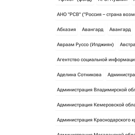
АНО "РСВ" ("Россия – страна воз
Абхазия
Авангард
Авангард
Авраам Руссо (Ипджиян)
Австр
Агентство социальной информаци
Аделина Сотникова
Администра
Администрация Владимирской об
Администрация Кемеровской обл
Администрация Краснодарского к
Администрация Магаданской обл