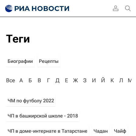
Теги
Биографии
Рецепты
Все
А
Б
В
Г
Д
Е
Ж
З
И
Й
К
Л
М
ЧМ по футболу 2022
ЧП в башкирской школе - 2018
ЧП в доме-интернате в Татарстане
Чадан
Чайф