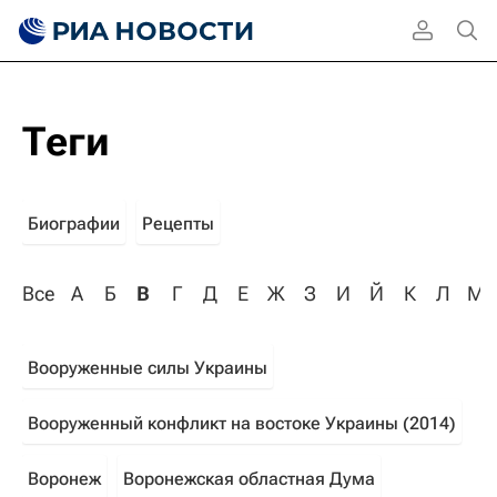
Теги
Биографии
Рецепты
Все
А
Б
В
Г
Д
Е
Ж
З
И
Й
К
Л
М
Вооруженные силы Украины
Вооруженный конфликт на востоке Украины (2014)
Воронеж
Воронежская областная Дума