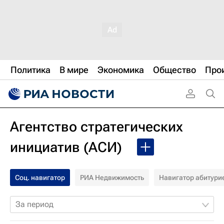
Политика
В мире
Экономика
Общество
Про
Агентство стратегических
инициатив (АСИ)
Соц. навигатор
РИА Недвижимость
Навигатор абитури
За период