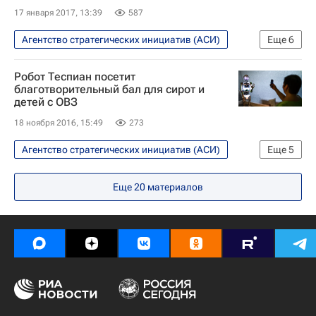
17 января 2017, 13:39
587
Агентство стратегических инициатив (АСИ)
Еще
6
Общество
Жизнь без преград
Робот Теспиан посетит
Владимир Путин
благотворительный бал для сирот и
детей с ОВЗ
Министерство здравоохранения РФ (Минздрав России)
18 ноября 2016, 15:49
273
Здоровье
Россия
Агентство стратегических инициатив (АСИ)
Еще
5
Москва
Жизнь без преград
Еще
20
материалов
Сироты
инклюзия
Детские вопросы