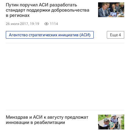
Путин поручил АСИ разработать
СН_Образование
Правительство РФ
стандарт поддержки добровольчества
в регионах
Российская академия народного хозяйства
26 июля 2017, 19:19
1114
Министерство науки и высшего образования РФ (Минобрнауки России)
Россия
Агентство стратегических инициатив (АСИ)
Еще
4
Общество
Школа волонтера
Владимир Путин
Россия
Минздрав и АСИ к августу предложат
инновации в реабилитации