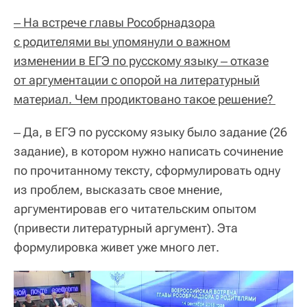
‒ На встрече главы Рособрнадзора
с родителями вы упомянули о важном
изменении в ЕГЭ по русскому языку ‒ отказе
от аргументации с опорой на литературный
материал. Чем продиктовано такое решение?
‒ Да, в ЕГЭ по русскому языку было задание (26
задание), в котором нужно написать сочинение
по прочитанному тексту, сформулировать одну
из проблем, высказать свое мнение,
аргументировав его читательским опытом
(привести литературный аргумент). Эта
формулировка живет уже много лет.