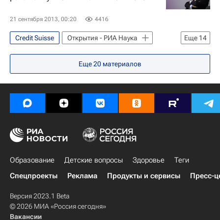
21 сентября 2013, 00:20
4416
Credit Suisse
Открытия - РИА Наука
Еще
14
Москва
Наука
Еще
20
материалов
Жизнь без преград
США
Америка
Весь мир
Северная Америка
Европа
Анатолий Чубайс
Роснано
Nasdaq
Министерство здравоохранения РФ (Минздрав России)
Здоровье
Россия
Образование
Детские вопросы
Здоровье
Теги
Спецпроекты
Реклама
Продукты и сервисы
Пресс-ц
Версия 2023.1 Beta
© 2026 МИА «Россия сегодня»
Вакансии